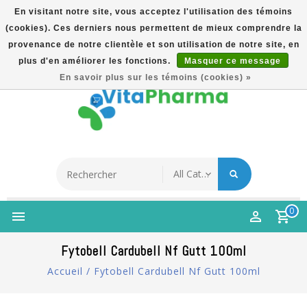
En visitant notre site, vous acceptez l'utilisation des témoins
(cookies). Ces derniers nous permettent de mieux comprendre la
5% Korting Na Aanmelding Op Nieuwsbrief | Gratis
provenance de notre clientèle et son utilisation de notre site, en
Verzending Vanaf €49 | Online Sinds 2007
plus d'en améliorer les fonctions.
Masquer ce message
Français
En savoir plus sur les témoins (cookies) »
0
Fytobell Cardubell Nf Gutt 100ml
Accueil
/
Fytobell Cardubell Nf Gutt 100ml