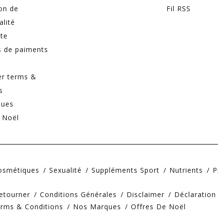
on de
Fil RSS
alité
ite
 de paiments
er terms &
s
ques
 Noël
Cosmétiques
Sexualité
Suppléments Sport
Nutrients
P
etourner
Conditions Générales
Disclaimer
Déclaration
erms & Conditions
Nos Marques
Offres De Noël