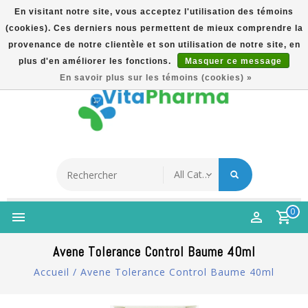
En visitant notre site, vous acceptez l'utilisation des témoins
(cookies). Ces derniers nous permettent de mieux comprendre la
5% Korting Na Aanmelding Op Nieuwsbrief | Gratis
provenance de notre clientèle et son utilisation de notre site, en
Verzending Vanaf €49 | Online Sinds 2007
plus d'en améliorer les fonctions.
Masquer ce message
Français
En savoir plus sur les témoins (cookies) »
0
Avene Tolerance Control Baume 40ml
Accueil
/
Avene Tolerance Control Baume 40ml